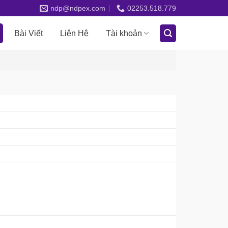
ndp@ndpex.com
02253.518.779
Bài Viết
Liên Hệ
Tài khoản