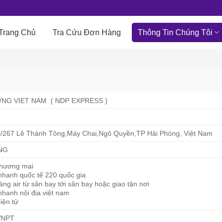
Trang Chủ
Tra Cứu Đơn Hàng
Thông Tin Chúng Tôi
G VIET NAM ( NDP EXPRESS )
3/267 Lê Thánh Tông,Máy Chai,Ngô Quyền,TP Hải Phòng, Việt Nam
NG
thương mại
nhanh quốc tế 220 quốc gia
ng air từ sân bay tới sân bay hoặc giao tận nơi
hanh nội địa việt nam
iện tử
VNPT