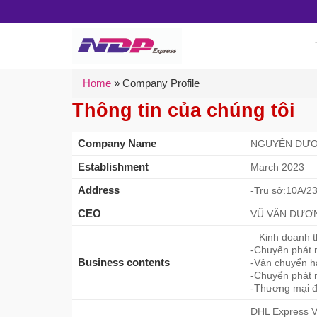
Skip
to
content
Home
»
Company Profile
Thông tin của chúng tôi
Company Name
NGUYÊN DƯƠN
Establishment
March 2023
Address
-Trụ sở:10A/2
CEO
VŨ VĂN DƯƠ
– Kinh doanh 
-Chuyển phát 
Business contents
-Vận chuyển hà
-Chuyển phát n
-Thương mại đ
DHL Express 