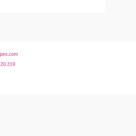
pex.com
220.319