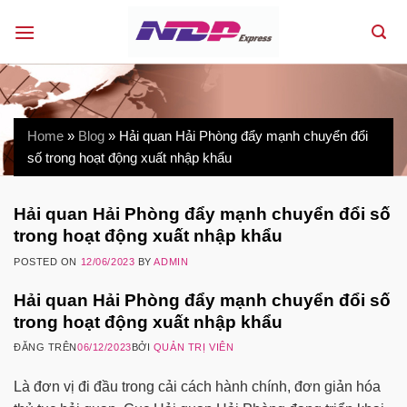
Skip
to
content
Home
»
Blog
»
Hải quan Hải Phòng đẩy mạnh chuyển đổi
số trong hoạt động xuất nhập khẩu
Hải quan Hải Phòng đẩy mạnh chuyển đổi số
trong hoạt động xuất nhập khẩu
POSTED ON
12/06/2023
BY
ADMIN
Hải quan Hải Phòng đẩy mạnh chuyển đổi số
trong hoạt động xuất nhập khẩu
ĐĂNG TRÊN
06/12/2023
BỞI
QUẢN TRỊ VIÊN
Là đơn vị đi đầu trong cải cách hành chính, đơn giản hóa