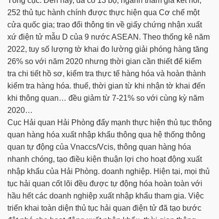
Tổng cục. Đến nay, đã có 13 bộ, ngành tham gia kết nối,
252 thủ tục hành chính được thực hiện qua Cơ chế một
cửa quốc gia; trao đổi thông tin về giấy chứng nhận xuất
xứ điện tử mẫu D của 9 nước ASEAN. Theo thống kê năm
2022, tuy số lượng tờ khai đo lường giải phóng hàng tăng
26% so với năm 2020 nhưng thời gian cần thiết để kiểm
tra chi tiết hồ sơ, kiểm tra thực tế hàng hóa và hoàn thành
kiểm tra hàng hóa. thuế, thời gian từ khi nhận tờ khai đến
khi thông quan… đều giảm từ 7-21% so với cùng kỳ năm
2020…
Cục Hải quan Hải Phòng đẩy mạnh thực hiện thủ tục thông
quan hàng hóa xuất nhập khẩu thông qua hệ thống thông
quan tự động của Vnaccs/Vcis, thông quan hàng hóa
nhanh chóng, tạo điều kiện thuận lợi cho hoạt động xuất
nhập khẩu của Hải Phòng. doanh nghiệp. Hiện tại, mọi thủ
tục hải quan cốt lõi đều được tự động hóa hoàn toàn với
hầu hết các doanh nghiệp xuất nhập khẩu tham gia. Việc
triển khai toàn diện thủ tục hải quan điện tử đã tạo bước